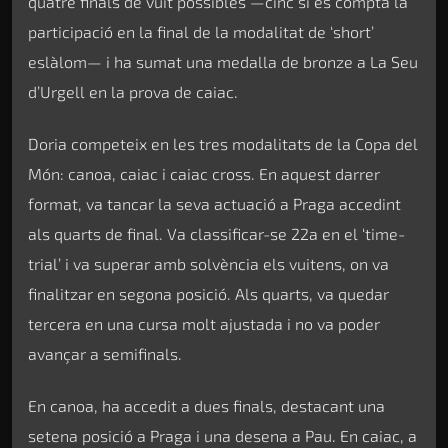
quatre finals de vuit possibles —cinc si es compta la
participació en la final de la modalitat de ‘short’
eslàlom— i ha sumat una medalla de bronze a La Seu
d’Urgell en la prova de caiac.
Doria competeix en les tres modalitats de la Copa del
Món: canoa, caiac i caiac cross. En aquest darrer
format, va tancar la seva actuació a Praga accedint
als quarts de final. Va classificar-se 22a en el ‘time-
trial’ i va superar amb solvència els vuitens, on va
finalitzar en segona posició. Als quarts, va quedar
tercera en una cursa molt ajustada i no va poder
avançar a semifinals.
En canoa, ha accedit a dues finals, destacant una
setena posició a Praga i una desena a Pau. En caiac, a