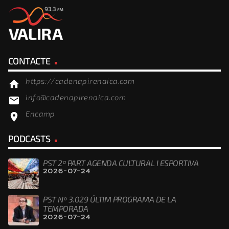
CONTACTE
https://cadenapirenaica.com
home
info@cadenapirenaica.com
email
Encamp
location_on
PODCASTS
PST 2ª PART AGENDA CULTURAL I ESPORTIVA
2026-07-24
PST Nº 3.029 ÚLTIM PROGRAMA DE LA
TEMPORADA
2026-07-24