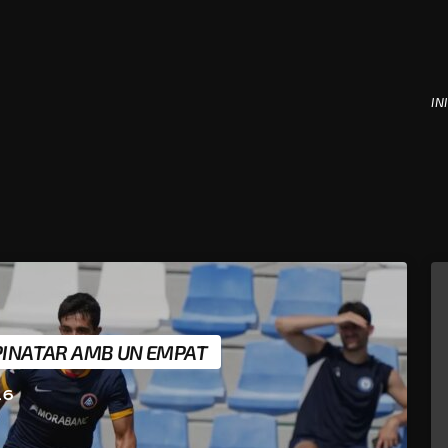
INI
 PINATAR AMB UN EMPAT
26