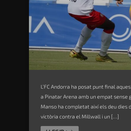
L’FC Andorra ha posat punt final aque
a Pinatar Arena amb un empat sense go
Manso ha completat així els deu dies 
victòria contra el Millwall i un […]