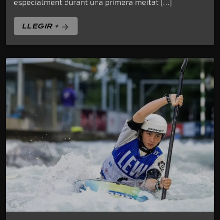
especialment durant una primera meitat […]
LLEGIR +
arrow_forward