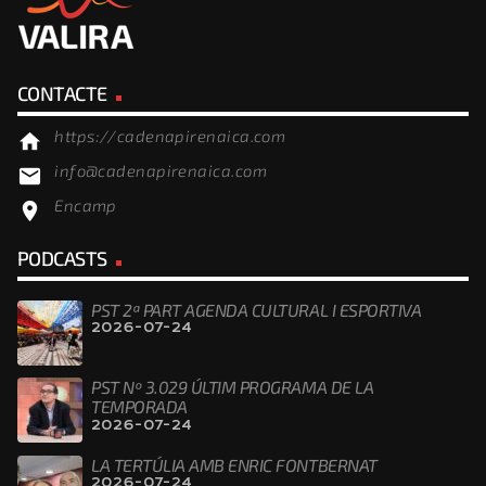
CONTACTE
https://cadenapirenaica.com
home
info@cadenapirenaica.com
email
Encamp
location_on
PODCASTS
PST 2ª PART AGENDA CULTURAL I ESPORTIVA
2026-07-24
PST Nº 3.029 ÚLTIM PROGRAMA DE LA
TEMPORADA
2026-07-24
LA TERTÚLIA AMB ENRIC FONTBERNAT
2026-07-24