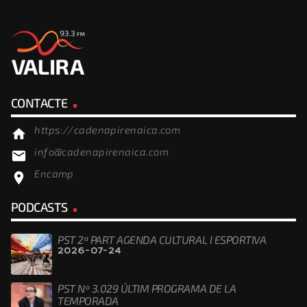
CONTACTE
https://cadenapirenaica.com
home
info@cadenapirenaica.com
email
Encamp
location_on
PODCASTS
PST 2ª PART AGENDA CULTURAL I ESPORTIVA
2026-07-24
PST Nº 3.029 ÚLTIM PROGRAMA DE LA
TEMPORADA