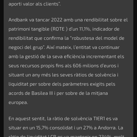
aporti valor als clients”.
Andbank va tancar 2022 amb una rendibilitat sobre el
patrimoni tangible (ROTE ) d’un 11,1%, indicador de
rendibilitat que confirma la “robustesa del model de
negoci del grup”. Així mateix, l’entitat va continuar
amb la gestió de la seva eficiència incrementant els
seus recursos propis fins als 606 milions d’euros i
situant un any més les seves ràtios de solvència i
liquiditat per sobre dels paràmetres exigits pels
acords de Basilea III i per sobre de la mitjana
europea.
En aquest sentit, la ràtio de solvència TIER1 es va
situar en un 15,7% consolidat i un 27% a Andorra. La
ràtio de liquiditat LCR es va mantenir en 234%, molt