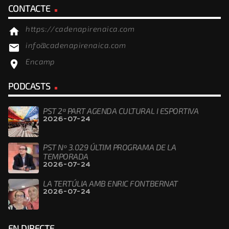
CONTACTE
https://cadenapirenaica.com
home
info@cadenapirenaica.com
email
Encamp
location_on
PODCASTS
PST 2ª PART AGENDA CULTURAL I ESPORTIVA
2026-07-24
PST Nº 3.029 ÚLTIM PROGRAMA DE LA
TEMPORADA
2026-07-24
LA TERTÚLIA AMB ENRIC FONTBERNAT
2026-07-24
EN DIRECTE