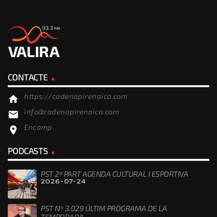
CONTACTE
https://cadenapirenaica.com
home
info@cadenapirenaica.com
email
Encamp
location_on
PODCASTS
PST 2ª PART AGENDA CULTURAL I ESPORTIVA
2026-07-24
PST Nº 3.029 ÚLTIM PROGRAMA DE LA
TEMPORADA