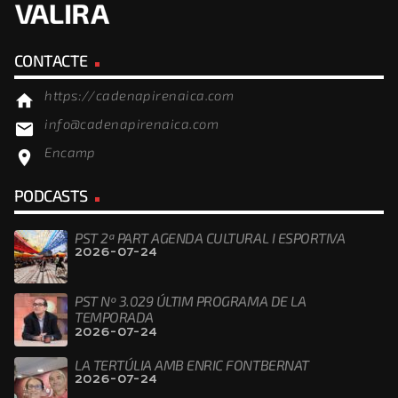
CONTACTE
https://cadenapirenaica.com
home
info@cadenapirenaica.com
email
Encamp
location_on
PODCASTS
PST 2ª PART AGENDA CULTURAL I ESPORTIVA
2026-07-24
PST Nº 3.029 ÚLTIM PROGRAMA DE LA
TEMPORADA
2026-07-24
LA TERTÚLIA AMB ENRIC FONTBERNAT
2026-07-24