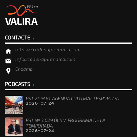
CONTACTE
https://cadenapirenaica.com
home
info@cadenapirenaica.com
email
Encamp
location_on
PODCASTS
PST 2ª PART AGENDA CULTURAL I ESPORTIVA
2026-07-24
PST Nº 3.029 ÚLTIM PROGRAMA DE LA
TEMPORADA
2026-07-24