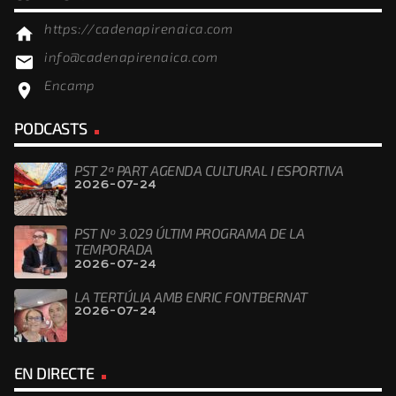
https://cadenapirenaica.com
home
info@cadenapirenaica.com
email
Encamp
location_on
PODCASTS
PST 2ª PART AGENDA CULTURAL I ESPORTIVA
2026-07-24
PST Nº 3.029 ÚLTIM PROGRAMA DE LA
TEMPORADA
2026-07-24
LA TERTÚLIA AMB ENRIC FONTBERNAT
2026-07-24
EN DIRECTE