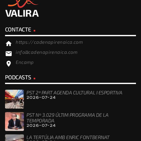
CONTACTE
https://cadenapirenaica.com
home
info@cadenapirenaica.com
email
Encamp
location_on
PODCASTS
PST 2ª PART AGENDA CULTURAL I ESPORTIVA
2026-07-24
PST Nº 3.029 ÚLTIM PROGRAMA DE LA
TEMPORADA
2026-07-24
LA TERTÚLIA AMB ENRIC FONTBERNAT