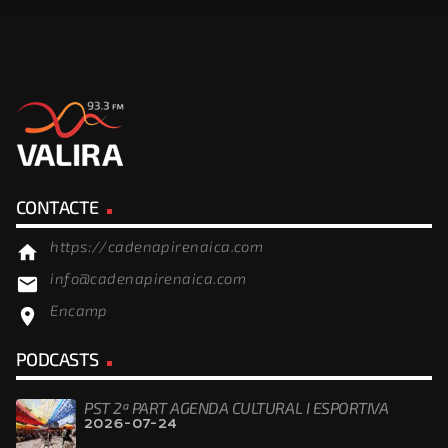
CONTACTE
https://cadenapirenaica.com
home
info@cadenapirenaica.com
email
Encamp
location_on
PODCASTS
PST 2ª PART AGENDA CULTURAL I ESPORTIVA
2026-07-24