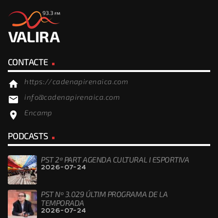
CONTACTE
https://cadenapirenaica.com
home
info@cadenapirenaica.com
email
Encamp
location_on
PODCASTS
PST 2ª PART AGENDA CULTURAL I ESPORTIVA
2026-07-24
PST Nº 3.029 ÚLTIM PROGRAMA DE LA
TEMPORADA
2026-07-24