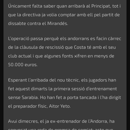
Únicament falta saber quan arribarà al Principat, tot i
que la directiva ja volia comptar amb ell pel partit de
dissabte contra el Mirandés.
L’operació passa perquè els andorrans es facin càrrec
de la clàusula de rescissió que Costa té amb el seu
club actual i que algunes fonts xifren en menys de
50.000 euros.
Esperant l’arribada del nou tècnic, els jugadors han
fet aquest dimarts la primera sessió d’entrenament
sense Sarabia. Ho han fet a porta tancada i l’ha dirigit
el preparador físic, Aitor Yeto.
Avui dimecres, el ja ex-entrenador de l’Andorra, ha
convocat una roda de premsa de comiat; acte que,