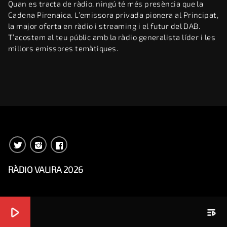
Quan es tracta de ràdio, ningú té més presència que la
Cadena Pirenaica. L’emissora privada pionera al Principat,
la major oferta en ràdio i streaming i el futur del DAB.
T’acostem al teu públic amb la ràdio generalista líder i les
millors emissores temàtiques.
RÀDIO VALIRA 2026
play_arrow
playlist_play