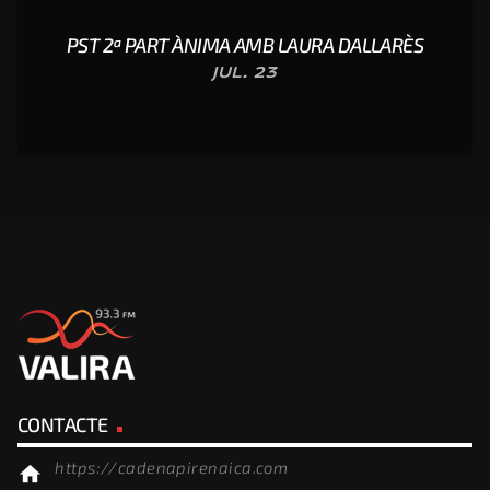
PST 2ª PART ÀNIMA AMB LAURA DALLARÈS
JUL. 23
CONTACTE
https://cadenapirenaica.com
home