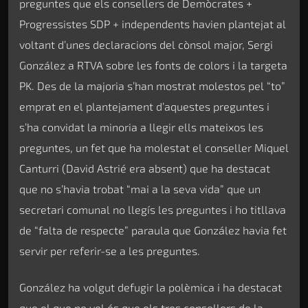
preguntes que els consellers de Demòcrates +
Progressistes SDP + independents havien plantejat al
voltant d’unes declaracions del cònsol major, Sergi
González a RTVA sobre les fonts de colors i la targeta
PK. Des de la majoria s’han mostrat molestos pel “to”
emprat en el plantejament d’aquestes preguntes i
s’ha convidat la minoria a llegir ells mateixos les
preguntes, un fet que ha molestat el conseller Miquel
Canturri (David Astrié era absent) que ha destacat
que no s’havia trobat “mai a la seva vida” que un
secretari comunal no llegís les preguntes i ho titllava
de “falta de respecte” paraula que González havia fet
servir per referir-se a les preguntes.
González ha volgut defugir la polèmica i ha destacat
que el que no vol és que els tres consellers de la