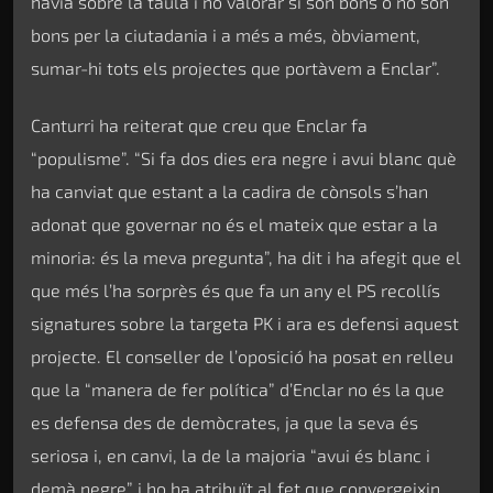
havia sobre la taula i no valorar si són bons o no són
bons per la ciutadania i a més a més, òbviament,
sumar-hi tots els projectes que portàvem a Enclar”.
Canturri ha reiterat que creu que Enclar fa
“populisme”. “Si fa dos dies era negre i avui blanc què
ha canviat que estant a la cadira de cònsols s’han
adonat que governar no és el mateix que estar a la
minoria: és la meva pregunta”, ha dit i ha afegit que el
que més l’ha sorprès és que fa un any el PS recollís
signatures sobre la targeta PK i ara es defensi aquest
projecte. El conseller de l’oposició ha posat en relleu
que la “manera de fer política” d’Enclar no és la que
es defensa des de demòcrates, ja que la seva és
seriosa i, en canvi, la de la majoria “avui és blanc i
demà negre” i ho ha atribuït al fet que convergeixin