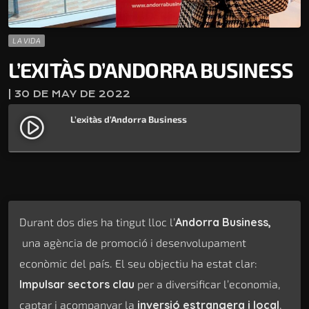
LA VIDA
L’EXITÀS D’ANDORRA BUSINESS
| 30 DE MAY DE 2022
L’exitàs d’Andorra Business
play_circle_filled
Durant dos dies ha tingut lloc l’
Andorra Business,
una agència de promoció i desenvolupament
econòmic del país. El seu objectiu ha estat clar:
Impulsar sectors clau
per a diversificar l’economia,
captar i acompanyar la
inversió estrangera i local
,