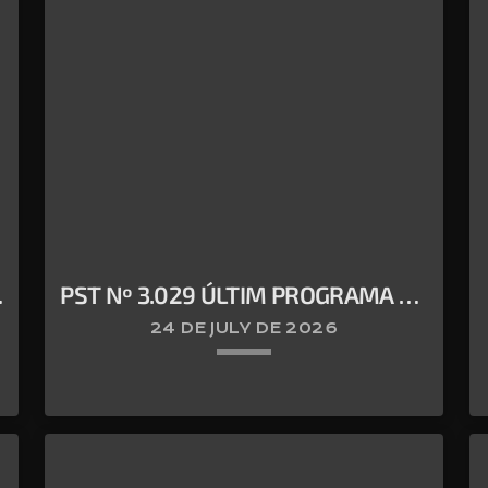
PST Nº 3.029 ÚLTIM PROGRAMA DE
LA TEMPORADA
24 DE JULY DE 2026
keyboard_arrow_down
VILLARROYA AL APARATO