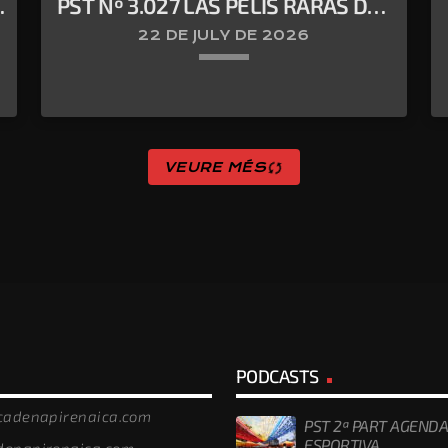
PST Nº 3.027 LAS PELIS RARAS DEL
PORTA
22 DE JULY DE 2026
keyboard_arrow_down
sync
VEURE MÉS
OBRIM LA PORTA AL CINEMA AMB JAUME
PORTA
PODCASTS
/cadenapirenaica.com
PST 2ª PART AGENDA
ESPORTIVA