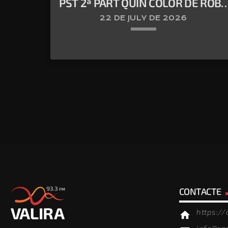
PST 2ª PART QUIN COLOR DE ROBA
ÉS EL MÉS ADEQUAT A L’ESTIU
22 DE JULY DE 2026
keyboard_arrow_down
CONTACTE
https:/
home