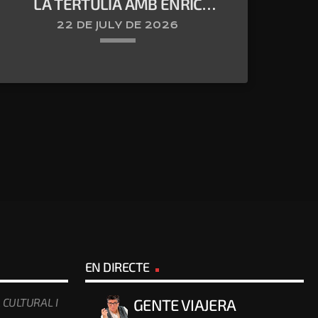
LA TERTÚLIA AMB ENRIC
FONTBERNAT
22 DE JULY DE 2026
keyboard_arrow_down
AVUI AMB JULIA MARTINEZ ILLESCAS I JOAN
ANTON RECHI
EN DIRECTE
 CULTURAL I
GENTE VIAJERA