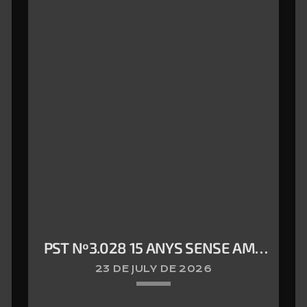
PST Nº3.028 15 ANYS SENSE AMY
WINEHOUSE
23 DE JULY DE 2026