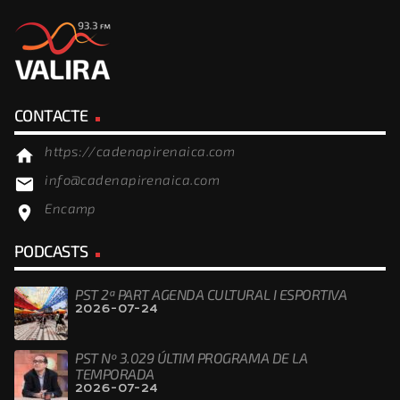
CONTACTE
https://cadenapirenaica.com
home
info@cadenapirenaica.com
email
Encamp
location_on
PODCASTS
PST 2ª PART AGENDA CULTURAL I ESPORTIVA
2026-07-24
PST Nº 3.029 ÚLTIM PROGRAMA DE LA
TEMPORADA
2026-07-24