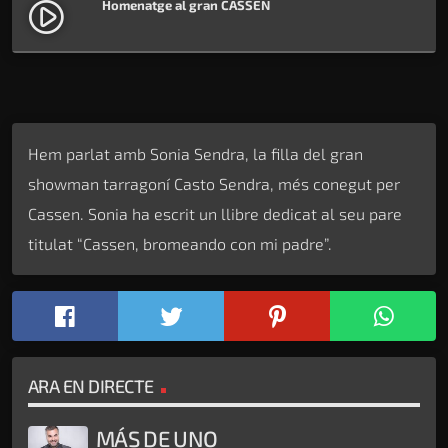
Homenatge al gran CASSEN
play_circle_filled
Hem parlat amb Sonia Sendra, la filla del gran
showman tarragoní Casto Sendra, més conegut per
Cassen. Sonia ha escrit un llibre dedicat al seu pare
titulat “Cassen, bromeando con mi padre”.
ARA EN DIRECTE
MÁS DE UNO