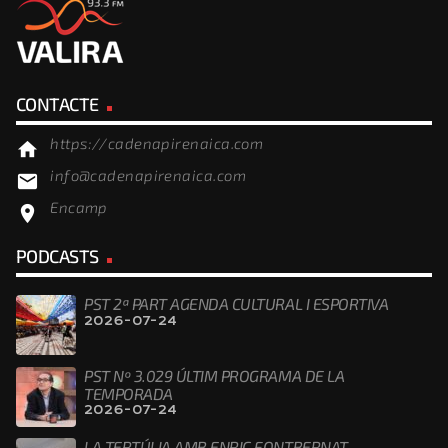
CONTACTE
https://cadenapirenaica.com
home
info@cadenapirenaica.com
email
Encamp
location_on
PODCASTS
PST 2ª PART AGENDA CULTURAL I ESPORTIVA
2026-07-24
PST Nº 3.029 ÚLTIM PROGRAMA DE LA
TEMPORADA
2026-07-24
LA TERTÚLIA AMB ENRIC FONTBERNAT