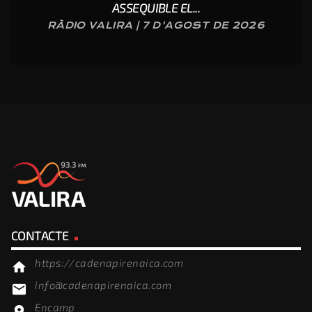
ASSEQUIBLE EL...
RÀDIO VALIRA | 7 D'AGOST DE 2026
CONTACTE
https://cadenapirenaica.com
home
info@cadenapirenaica.com
email
Encamp
location_on