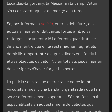
Escaldes-Engordany, la Massana i Encamp. L’últim
s’ha constatat aquest diumenge a la tarda.
Segons informa la
policia
, en tres dels furts, els
autors s’haurien endut caixes fortes amb joies,
rellotges, documentació i diferents quantitats de
diners, mentre que en la resta haurien regirat els
domicilis emportant-se alguns diners en efectiu i
altres objectes de valor. No en tots els pisos haurien
deixat signes d’haver forçat les portes.
La policia sospita que es tracta de no residents
vinculats a més, d’una banda, organitzada i que fan
servir diferents ‘modus operandi’. Són professionals
especialitzats en aquesta mena de delictes que
actuen amb molta rapidesa i en pisos que triarien de