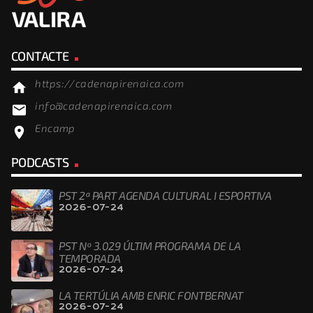
CONTACTE
https://cadenapirenaica.com
home
info@cadenapirenaica.com
email
Encamp
location_on
PODCASTS
PST 2ª PART AGENDA CULTURAL I ESPORTIVA
2026-07-24
PST Nº 3.029 ÚLTIM PROGRAMA DE LA
TEMPORADA
2026-07-24
LA TERTÚLIA AMB ENRIC FONTBERNAT
2026-07-24