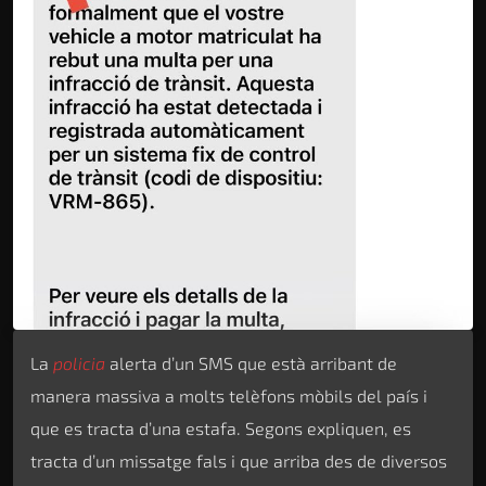
La
policia
alerta d’un SMS que està arribant de
manera massiva a molts telèfons mòbils del país i
que es tracta d’una estafa. Segons expliquen, es
tracta d’un missatge fals i que arriba des de diversos