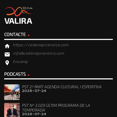
CONTACTE
https://cadenapirenaica.com
home
info@cadenapirenaica.com
email
Encamp
location_on
PODCASTS
PST 2ª PART AGENDA CULTURAL I ESPORTIVA
2026-07-24
PST Nº 3.029 ÚLTIM PROGRAMA DE LA
TEMPORADA
2026-07-24