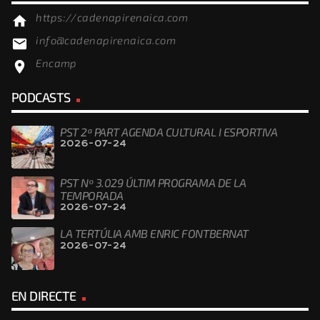
https://cadenapirenaica.com
home
info@cadenapirenaica.com
email
Encamp
location_on
PODCASTS
PST 2ª PART AGENDA CULTURAL I ESPORTIVA
2026-07-24
PST Nº 3.029 ÚLTIM PROGRAMA DE LA
TEMPORADA
2026-07-24
LA TERTÚLIA AMB ENRIC FONTBERNAT
2026-07-24
EN DIRECTE