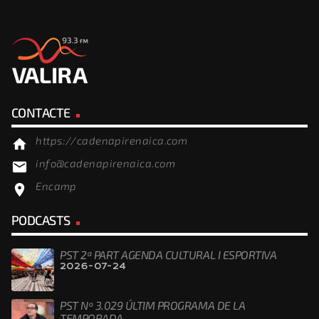
CONTACTE
https://cadenapirenaica.com
home
info@cadenapirenaica.com
email
Encamp
location_on
PODCASTS
PST 2ª PART AGENDA CULTURAL I ESPORTIVA
2026-07-24
PST Nº 3.029 ÚLTIM PROGRAMA DE LA
TEMPORADA