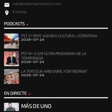
info@cadenapirenaica.com
email
Encamp
location_on
PODCASTS
PST 2ª PART AGENDA CULTURAL I ESPORTIVA
2026-07-24
PST Nº 3.029 ÚLTIM PROGRAMA DE LA
TEMPORADA
2026-07-24
LA TERTÚLIA AMB ENRIC FONTBERNAT
2026-07-24
EN DIRECTE
MÁS DE UNO