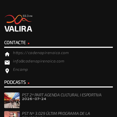
CONTACTE
https://cadenapirenaica.com
home
info@cadenapirenaica.com
email
Encamp
location_on
PODCASTS
PST 2ª PART AGENDA CULTURAL I ESPORTIVA
2026-07-24
PST Nº 3.029 ÚLTIM PROGRAMA DE LA