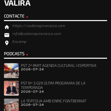
CONTACTE
https://cadenapirenaica.com
home
info@cadenapirenaica.com
email
Encamp
location_on
PODCASTS
PST 2ª PART AGENDA CULTURAL I ESPORTIVA
2026-07-24
PST Nº 3.029 ÚLTIM PROGRAMA DE LA
TEMPORADA
2026-07-24
LA TERTÚLIA AMB ENRIC FONTBERNAT
2026-07-24