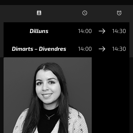
perm_contact_calendar
schedule
access_alarms
Dilluns
14:00
14:30
Dimarts – Divendres
14:00
14:30