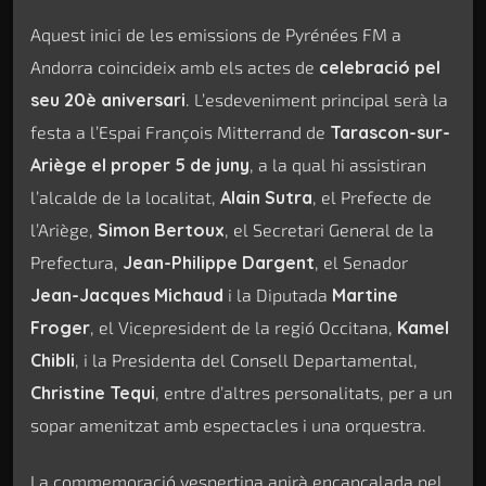
Aquest inici de les emissions de Pyrénées FM a
Andorra coincideix amb els actes de
celebració pel
seu 20è aniversari
. L’esdeveniment principal serà la
festa a l’Espai François Mitterrand de
Tarascon-sur-
Ariège el proper 5 de juny
, a la qual hi assistiran
l’alcalde de la localitat,
Alain Sutra
, el Prefecte de
l’Ariège,
Simon Bertoux
, el Secretari General de la
Prefectura,
Jean-Philippe Dargent
, el Senador
Jean-Jacques Michaud
i la Diputada
Martine
Froger
, el Vicepresident de la regió Occitana,
Kamel
Chibli
, i la Presidenta del Consell Departamental,
Christine Tequi
, entre d’altres personalitats, per a un
sopar amenitzat amb espectacles i una orquestra.
La commemoració vespertina anirà encapçalada pel