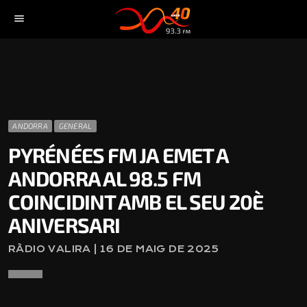
menu
ANDORRA
GENERAL
PYRÉNÉES FM JA EMET A
ANDORRA AL 98.5 FM
COINCIDINT AMB EL SEU 20È
ANIVERSARI
RÀDIO VALIRA | 16 DE MAIG DE 2025