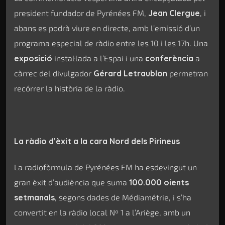
president fundador de Pyrénées FM,
Jean Clergue
, i
abans es podrà viure en directe, amb l’emissió d’un
programa especial de ràdio entre les 10 i les 17h. Una
exposició
instal·lada a l’Espai i una
conferència
a
càrrec del divulgador
Gérard Letraublon
permetran
recórrer la història de la ràdio.
La ràdio d’èxit a la cara Nord dels Pirineus
La radiofòrmula de Pyrénées FM ha esdevingut un
gran èxit d’audiència que suma
100.000 oients
setmanals
, segons dades de Médiamétrie, i s’ha
convertit en la ràdio local Nº 1 a l’Ariège, amb un