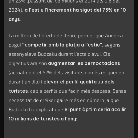
un 23% (passant de 7.8 milions el 2014 als 9.6 del
2024),
a l’estiu l’increment ha sigut del 73% en 10
anys
.
La millora de l’oferta de lleure permet que Andorra
pugui
“competir amb la platja a l’estiu”
, segons
assenyalava Budzaku durant l’acte d’avui. Els
objectius ara són
augmentar les pernoctacions
(actualment el 57% dels visitants només es queden
durant un dia) i
elevar el perfil qualitatiu dels
turistes
, cap a perfils que facin més despesa. Sense
necessitat de créixer gaire més en número ja que
Budzaku ha explicat que
el punt òptim seria acollir
10 milions de turistes a l’any
: