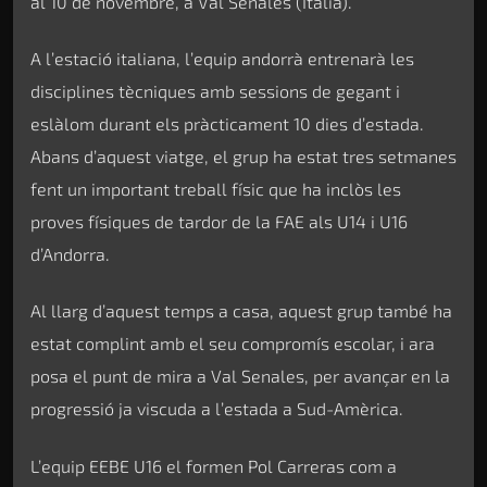
al 10 de novembre, a Val Senales (Itàlia).
A l’estació italiana, l’equip andorrà entrenarà les
disciplines tècniques amb sessions de gegant i
eslàlom durant els pràcticament 10 dies d’estada.
Abans d’aquest viatge, el grup ha estat tres setmanes
fent un important treball físic que ha inclòs les
proves físiques de tardor de la FAE als U14 i U16
d’Andorra.
Al llarg d’aquest temps a casa, aquest grup també ha
estat complint amb el seu compromís escolar, i ara
posa el punt de mira a Val Senales, per avançar en la
progressió ja viscuda a l’estada a Sud-Amèrica.
L’equip EEBE U16 el formen Pol Carreras com a