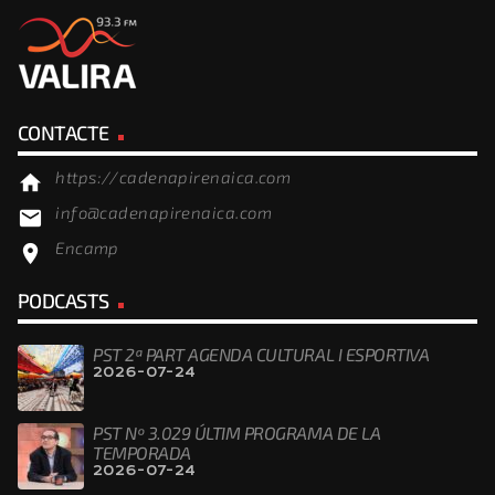
CONTACTE
https://cadenapirenaica.com
home
info@cadenapirenaica.com
email
Encamp
location_on
PODCASTS
PST 2ª PART AGENDA CULTURAL I ESPORTIVA
2026-07-24
PST Nº 3.029 ÚLTIM PROGRAMA DE LA
TEMPORADA
2026-07-24