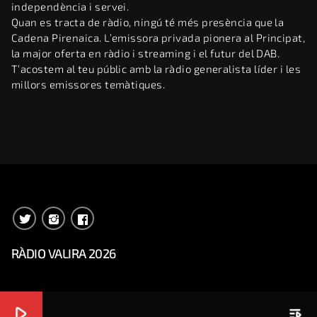
independència i servei.
Quan es tracta de ràdio, ningú té més presència que la
Cadena Pirenaica. L’emissora privada pionera al Principat,
la major oferta en ràdio i streaming i el futur del DAB.
T’acostem al teu públic amb la ràdio generalista líder i les
millors emissores temàtiques.
RÀDIO VALIRA 2026
play_arrow
playlist_play