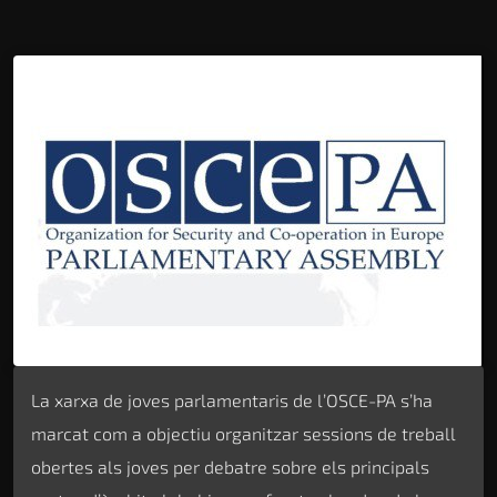
La xarxa de joves parlamentaris de l’OSCE-PA s’ha
marcat com a objectiu organitzar sessions de treball
obertes als joves per debatre sobre els principals