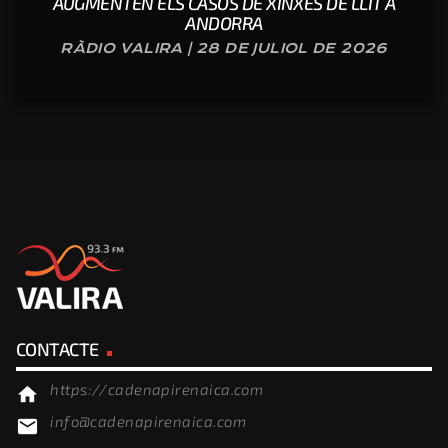
AUGMENTEN ELS CASOS DE XINXES DE LLIT A
ANDORRA
RÀDIO VALIRA | 28 DE JULIOL DE 2026
CONTACTE
https://cadenapirenaica.com
home
info@cadenapirenaica.com
email