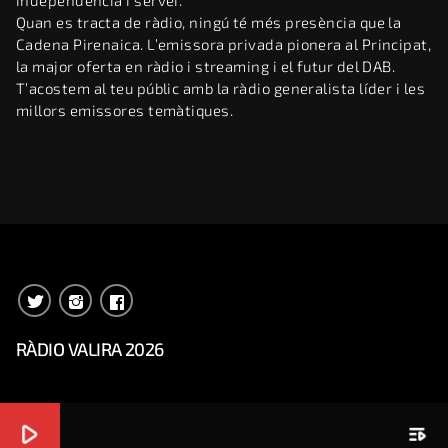
independència i servei.
Quan es tracta de ràdio, ningú té més presència que la
Cadena Pirenaica. L’emissora privada pionera al Principat,
la major oferta en ràdio i streaming i el futur del DAB.
T’acostem al teu públic amb la ràdio generalista líder i les
millors emissores temàtiques.
RÀDIO VALIRA 2026
play_arrow
playlist_play