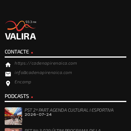
CONTACTE
https://cadenapirenaica.com
home
info@cadenapirenaica.com
email
Encamp
location_on
PODCASTS
PST 2ª PART AGENDA CULTURAL I ESPORTIVA
2026-07-24
PST Nº 3.029 ÚLTIM PROGRAMA DE LA