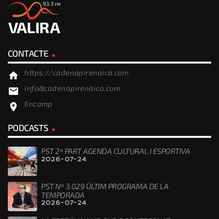
CONTACTE
https://cadenapirenaica.com
home
info@cadenapirenaica.com
email
Encamp
location_on
PODCASTS
PST 2ª PART AGENDA CULTURAL I ESPORTIVA
2026-07-24
PST Nº 3.029 ÚLTIM PROGRAMA DE LA
TEMPORADA
2026-07-24