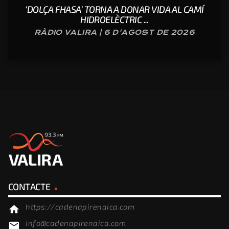
‘DOLÇA FHASA’ TORNA A DONAR VIDA AL CAMÍ
HIDROELÈCTRIC ...
RÀDIO VALIRA | 6 D'AGOST DE 2026
CONTACTE
https://cadenapirenaica.com
home
info@cadenapirenaica.com
email