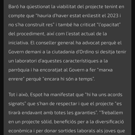
Baró ha qüestionat la viabilitat del projecte tenint en
compte que “hauria d’haver estat enllestit el 2023 i
no s’ha construït res” i també ha criticat “l’opacitat”
del procediment, així com l’estat actual de la
iniciativa. El conseller general ha advocat perquè el
Govern demani a la ciutadania d’Ordino si desitja tenir
un laboratori d’aquestes característiques a la
parròquia i ha encoratjat al Govern a fer “marxa
enrere” perquè “encara hi són a temps”.
Tot i això, Espot ha manifestat que “hi ha uns acords
signats” que s’han de respectar i que el projecte “es
tirarà endavant amb totes les garanties”. “Treballem
en un projecte sòlid, beneficiós per a la diversificació
econòmica i per donar sortides laborals als joves que