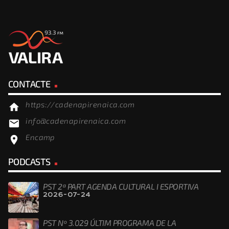
CONTACTE
https://cadenapirenaica.com
home
info@cadenapirenaica.com
email
Encamp
location_on
PODCASTS
PST 2ª PART AGENDA CULTURAL I ESPORTIVA
2026-07-24
PST Nº 3.029 ÚLTIM PROGRAMA DE LA