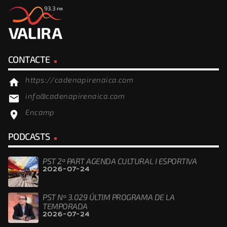
CONTACTE
https://cadenapirenaica.com
home
info@cadenapirenaica.com
email
Encamp
location_on
PODCASTS
PST 2ª PART AGENDA CULTURAL I ESPORTIVA
2026-07-24
PST Nº 3.029 ÚLTIM PROGRAMA DE LA
TEMPORADA
2026-07-24