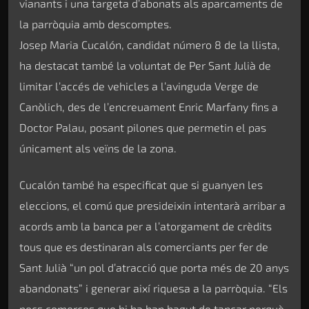
vianants i una targeta d’abonats als aparcaments de
la parròquia amb descomptes.
Josep Maria Cucalón, candidat número 8 de la llista,
ha destacat també la voluntat de Per Sant Julià de
limitar l’accés de vehicles a l’avinguda Verge de
Canòlich, des de l’encreuament Enric Marfany fins a
Doctor Palau, posant pilones que permetin el pas
únicament als veïns de la zona.
Cucalón també ha especificat que si guanyen les
eleccions, el comú que presideixin intentarà arribar a
acords amb la banca per a l’atorgament de crèdits
tous que es destinaran als comerciants per fer de
Sant Julià “un pol d’atracció que porta més de 20 anys
abandonats” i generar així riquesa a la parròquia. “Els
pocs comerços que hi ha han hagut de tancar perquè