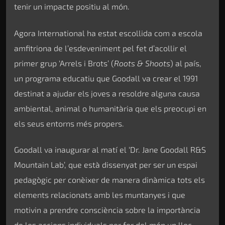
tenir un impacte positiu al món.
Agora International ha estat escollida com a escola
amfitriona de l’esdeveniment pel fet d’acollir el
primer grup ‘Arrels i Brots’ (
Roots & Shoots
) al país,
un programa educatiu que Goodall va crear el 1991
destinat a ajudar els joves a resoldre alguna causa
ambiental, animal o humanitària que els preocupi en
els seus entorns més propers.
Goodall va inaugurar al matí el ‘Dr. Jane Goodall R&S
Mountain Lab’, que està dissenyat per ser un espai
pedagògic per conèixer de manera dinàmica tots els
elements relacionats amb les muntanyes i que
motivin a prendre consciència sobre la importància
de les accions individuals per fer del món un lloc