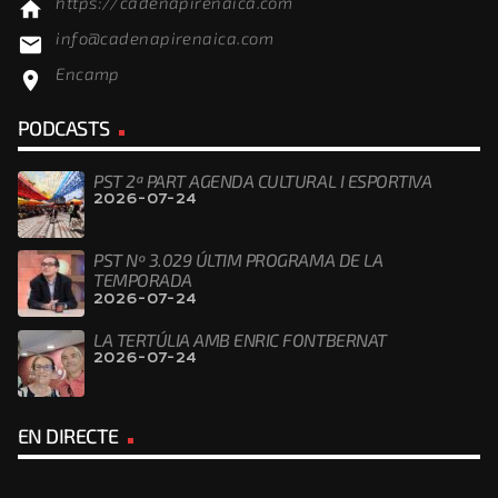
https://cadenapirenaica.com
home
info@cadenapirenaica.com
email
Encamp
location_on
PODCASTS
PST 2ª PART AGENDA CULTURAL I ESPORTIVA
2026-07-24
PST Nº 3.029 ÚLTIM PROGRAMA DE LA
TEMPORADA
2026-07-24
LA TERTÚLIA AMB ENRIC FONTBERNAT
2026-07-24
EN DIRECTE