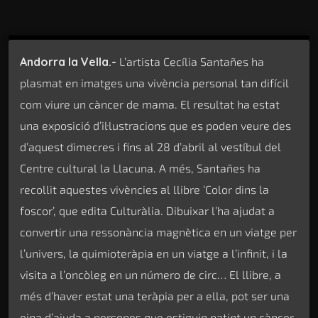
Andorra la Vella.-
L’artista Cecília Santañes ha
plasmat en imatges una vivència personal tan difícil
com viure un càncer de mama. El resultat ha estat
una exposició d’il·lustracions que es poden veure des
d’aquest dimecres i fins al 28 d’abril al vestíbul del
Centre cultural la Llacuna. A més, Santañes ha
recollit aquestes vivències al llibre ‘Color dins la
foscor’, que edita Culturàlia. Dibuixar l’ha ajudat a
convertir una ressonància magnètica en un viatge per
l’univers, la quimioteràpia en un viatge a l’infinit, i la
visita a l’oncòleg en un número de circ… El llibre, a
més d’haver estat una teràpia per a ella, pot ser una
eina d’ajuda a persones que estiguin patint un càncer