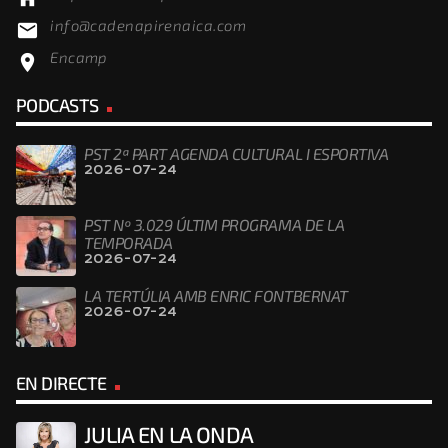
info@cadenapirenaica.com
email
Encamp
location_on
PODCASTS
PST 2ª PART AGENDA CULTURAL I ESPORTIVA
2026-07-24
PST Nº 3.029 ÚLTIM PROGRAMA DE LA
TEMPORADA
2026-07-24
LA TERTÚLIA AMB ENRIC FONTBERNAT
2026-07-24
EN DIRECTE
JULIA EN LA ONDA