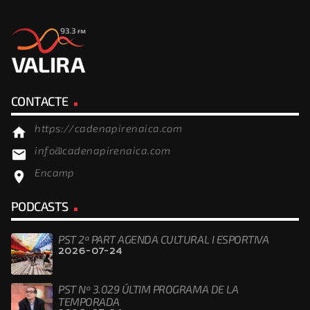
CONTACTE
https://cadenapirenaica.com
home
info@cadenapirenaica.com
email
Encamp
location_on
PODCASTS
PST 2ª PART AGENDA CULTURAL I ESPORTIVA
2026-07-24
PST Nº 3.029 ÚLTIM PROGRAMA DE LA
TEMPORADA