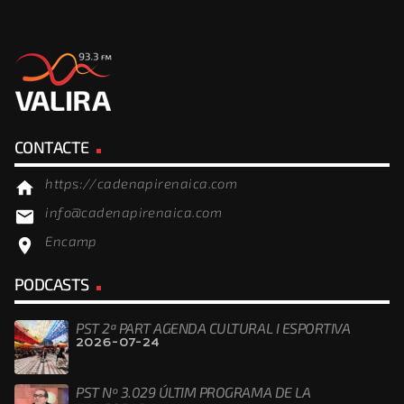
CONTACTE
https://cadenapirenaica.com
home
info@cadenapirenaica.com
email
Encamp
location_on
PODCASTS
PST 2ª PART AGENDA CULTURAL I ESPORTIVA
2026-07-24
PST Nº 3.029 ÚLTIM PROGRAMA DE LA