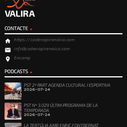
CONTACTE
https://cadenapirenaica.com
home
info@cadenapirenaica.com
email
Encamp
location_on
PODCASTS
PST 2ª PART AGENDA CULTURAL I ESPORTIVA
2026-07-24
PST Nº 3.029 ÚLTIM PROGRAMA DE LA
TEMPORADA
2026-07-24
LA TERTÚLIA AMB ENRIC FONTBERNAT