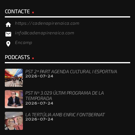
CONTACTE
https://cadenapirenaica.com
home
info@cadenapirenaica.com
email
Encamp
location_on
PODCASTS
PST 2ª PART AGENDA CULTURAL I ESPORTIVA
2026-07-24
PST Nº 3.029 ÚLTIM PROGRAMA DE LA
TEMPORADA
2026-07-24
LA TERTÚLIA AMB ENRIC FONTBERNAT
2026-07-24